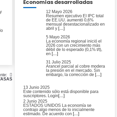
Economías desarrolladas
y
12 Mayo 2026
Resumen ejecutivo El IPC total
de EE.UU. aumentó 0,6%
mensual desestacionalizado en
abril y
[…]
do
5 Mayo 2026
La economía regional inició el
2026 con un crecimiento más
débil de lo esperado (0,1% t/t),
en
[…]
31 Julio 2025
Arancel parcial al cobre modera
la presión en el mercado. Sin
embargo, la corrección de
[…]
nte:
TASAS
13 Junio 2025
Este contenido sólo está disponible para
suscriptores. Login
[…]
2 Junio 2025
ESTADOS UNIDOS La economía se
contrajo algo menos de lo inicialmente
estimado. De acuerdo con
[…]