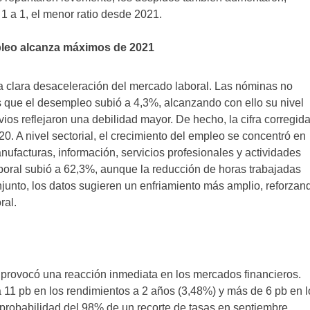
 a 1, el menor ratio desde 2021.
pleo alcanza máximos de 2021
a clara desaceleración del mercado laboral. Las nóminas no
 que el desempleo subió a 4,3%, alcanzando con ello su nivel
os reflejaron una debilidad mayor. De hecho, la cifra corregid
0. A nivel sectorial, el crecimiento del empleo se concentró en
anufacturas, información, servicios profesionales y actividades
 laboral subió a 62,3%, aunque la reducción de horas trabajadas
njunto, los datos sugieren un enfriamiento más amplio, reforzan
ral.
 provocó una reacción inmediata en los mercados financieros.
a 11 pb en los rendimientos a 2 años (3,48%) y más de 6 pb en l
 probabilidad del 98% de un recorte de tasas en septiembre.