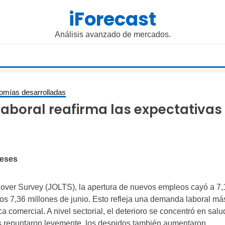
iForecast
Análisis avanzado de mercados.
omías desarrolladas
laboral reafirma las expectativas
meses
over Survey (JOLTS), la apertura de nuevos empleos cayó a 7,
 los 7,36 millones de junio. Esto refleja una demanda laboral má
a comercial. A nivel sectorial, el deterioro se concentró en salu
nes repuntaron levemente, los despidos también aumentaron,