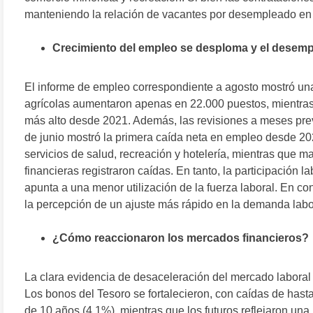
manteniendo la relación de vacantes por desempleado en 1
Crecimiento del empleo se desploma y el desem
El informe de empleo correspondiente a agosto mostró un
agrícolas aumentaron apenas en 22.000 puestos, mientras
más alto desde 2021. Además, las revisiones a meses previ
de junio mostró la primera caída neta en empleo desde 202
servicios de salud, recreación y hotelería, mientras que m
financieras registraron caídas. En tanto, la participación
apunta a una menor utilización de la fuerza laboral. En co
la percepción de un ajuste más rápido en la demanda labo
¿Cómo reaccionaron los mercados financieros?
La clara evidencia de desaceleración del mercado laboral
Los bonos del Tesoro se fortalecieron, con caídas de hast
de 10 años (4,1%), mientras que los futuros reflejaron una