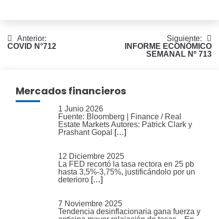
Navegación
Anterior:
Siguiente:
COVID N°712
INFORME ECONÓMICO
de
SEMANAL Nº 713
entradas
Mercados financieros
1 Junio 2026
Fuente: Bloomberg | Finance / Real
Estate Markets Autores: Patrick Clark y
Prashant Gopal
[…]
12 Diciembre 2025
La FED recortó la tasa rectora en 25 pb
hasta 3,5%-3,75%, justificándolo por un
deterioro
[…]
7 Noviembre 2025
Tendencia desinflacionaria gana fuerza y