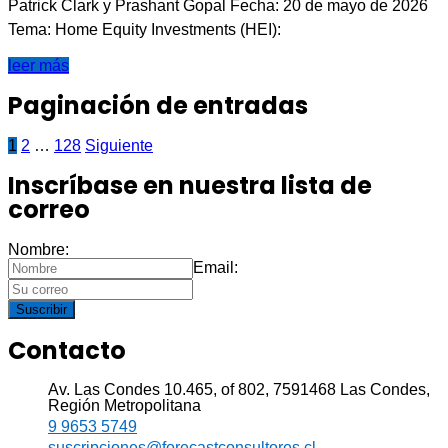
Patrick Clark y Prashant Gopal Fecha: 20 de mayo de 2026
Tema: Home Equity Investments (HEI):
leer más
Paginación de entradas
1
2
…
128
Siguiente
Inscríbase en nuestra lista de
correo
Nombre:
Email:
Suscribir
Contacto
Av. Las Condes 10.465, of 802, 7591468 Las Condes,
Región Metropolitana
9 9653 5749
suscripciones@forecastconsultores.cl