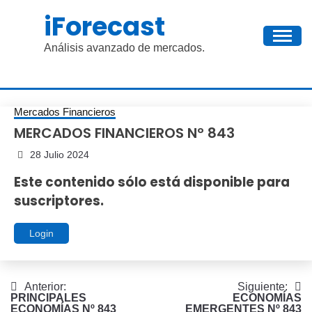
Saltar
iForecast
al
contenido
Análisis avanzado de mercados.
Mercados Financieros
MERCADOS FINANCIEROS Nº 843
28 Julio 2024
Este contenido sólo está disponible para
suscriptores.
Login
Navegación
Anterior:
Siguiente:
PRINCIPALES
ECONOMÍAS
de
ECONOMÍAS Nº 843
EMERGENTES Nº 843