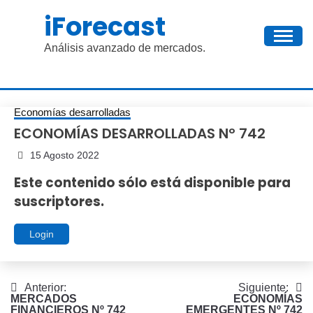
Saltar
iForecast
al
contenido
Análisis avanzado de mercados.
Economías desarrolladas
ECONOMÍAS DESARROLLADAS Nº 742
15 Agosto 2022
Este contenido sólo está disponible para
suscriptores.
Login
Navegación
Anterior:
Siguiente:
MERCADOS
ECONOMÍAS
de
FINANCIEROS Nº 742
EMERGENTES Nº 742