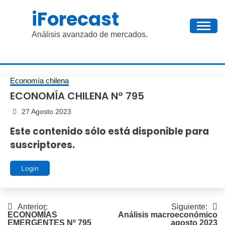
Saltar
iForecast
al
contenido
Análisis avanzado de mercados.
Economía chilena
ECONOMÍA CHILENA Nº 795
27 Agosto 2023
Este contenido sólo está disponible para
suscriptores.
Login
Navegación
Anterior:
Siguiente:
ECONOMÍAS
Análisis macroeconómico
de
EMERGENTES Nº 795
agosto 2023