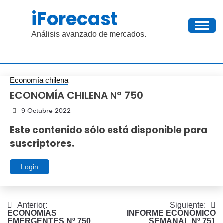
Saltar
iForecast
al
contenido
Análisis avanzado de mercados.
Economía chilena
ECONOMÍA CHILENA Nº 750
9 Octubre 2022
Este contenido sólo está disponible para
suscriptores.
Login
Navegación
Anterior:
Siguiente:
ECONOMÍAS
INFORME ECONÓMICO
de
EMERGENTES Nº 750
SEMANAL Nº 751