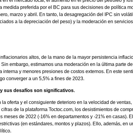
a en el mercado local, el aumento en el precio del petróleo y lo
a medida preferida por el BC para sus decisiones de política mon
ero, marzo y abril. En tanto, la desagregación del IPC sin volá
iados a la depreciación del peso) y la moderación en servicios 
nflacionarios altos, de la mano de la mayor persistencia infla
. Sin embargo, estimamos una moderación en la última parte del 
 interna y menores presiones de costos externos. En este senti
go converger a un 5,5% a fines de 2023.
 y sus desafíos son significativos.
en la oferta y el consiguiente deterioro en la velocidad de vent
n cifras de la plataforma Toctoc.com, los desistimientos de co
s meses de 2022 (-16% en departamentos y -21% en casas). Ello,
restrictivas (en estándares, montos y plazos). Ello, además, en
ítico.