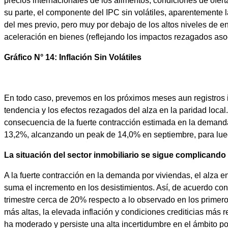
precios internacionales de los alimentos, condiciones de ofert
su parte, el componente del IPC sin volátiles, aparentemente l
del mes previo, pero muy por debajo de los altos niveles de en
aceleración en bienes (reflejando los impactos rezagados asoc
Gráfico N° 14: Inflación Sin Volátiles
En todo caso, prevemos en los próximos meses aun registros i
tendencia y los efectos rezagados del alza en la paridad local
consecuencia de la fuerte contracción estimada en la demanda
13,2%, alcanzando un peak de 14,0% en septiembre, para lue
La situación del sector inmobiliario se sigue complicando
A la fuerte contracción en la demanda por viviendas, el alza 
suma el incremento en los desistimientos. Así, de acuerdo co
trimestre cerca de 20% respecto a lo observado en los primero
más altas, la elevada inflación y condiciones crediticias más 
ha moderado y persiste una alta incertidumbre en el ámbito pol