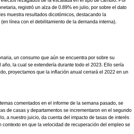
s efectos rezagados de la escalada en el tipo de cambio. Por
etaria, registró un alza de 0.89% en julio, por sobre el dato
tiles muestra resultados dicotómicos, destacando la
(en línea con el debilitamiento de la demanda interna).
cionaria, un consumo que aún se encuentra por sobre su
año, la cual se extendería durante todo el 2023. Ello sería
do, proyectamos que la inflación anual cerrará el 2022 en un
as, temas comentados en el informe de la semana pasado, se
mpras de casas y departamentos se incrementaron en el segundo
 a nuestro juicio, da cuenta del impacto de tasas de interés
 un contexto en que la velocidad de recuperación del empleo se