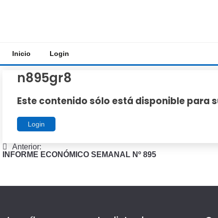
Saltar
al
contenido
Inicio
Login
n895gr8
Este contenido sólo está disponible para s
Login
Navegación
Anterior:
INFORME ECONÓMICO SEMANAL Nº 895
de
entradas